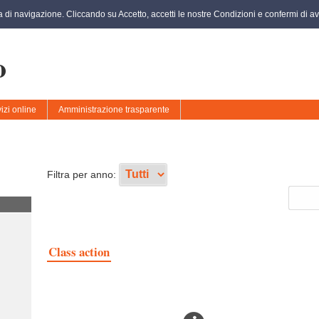
za di navigazione. Cliccando su Accetto, accetti le nostre Condizioni e confermi di ave
o
izi online
Amministrazione trasparente
Filtra per anno:
Class action