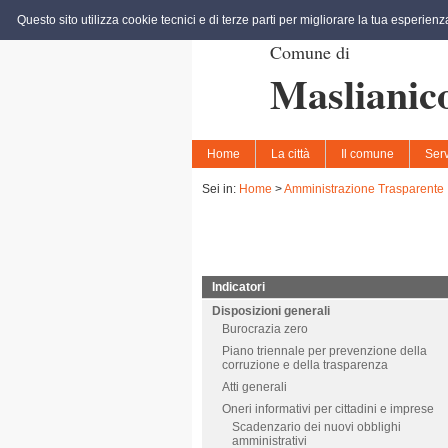
Questo sito utilizza cookie tecnici e di terze parti per migliorare la tua esperien
Comune di
Maslianic
Home
La città
Il comune
Serv
Sei in:
Home
>
Amministrazione Trasparente
Indicatori
Disposizioni generali
Burocrazia zero
Piano triennale per prevenzione della
corruzione e della trasparenza
Atti generali
Oneri informativi per cittadini e imprese
Scadenzario dei nuovi obblighi
amministrativi