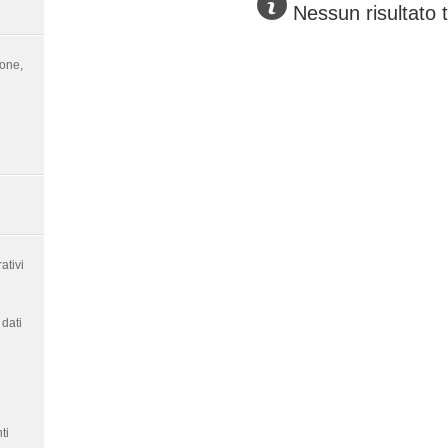
Nessun risultato 
ione,
ativi
dati
ti