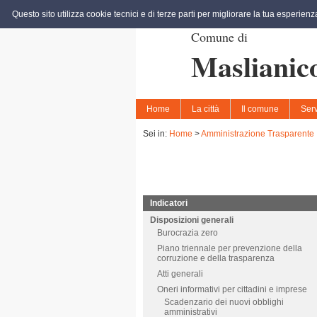
Questo sito utilizza cookie tecnici e di terze parti per migliorare la tua esperien
Comune di
Maslianic
Home
La città
Il comune
Serv
Sei in:
Home
>
Amministrazione Trasparente
Indicatori
Disposizioni generali
Burocrazia zero
Piano triennale per prevenzione della
corruzione e della trasparenza
Atti generali
Oneri informativi per cittadini e imprese
Scadenzario dei nuovi obblighi
amministrativi