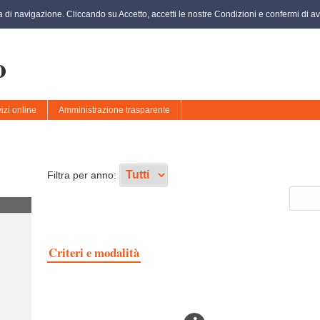
za di navigazione. Cliccando su Accetto, accetti le nostre Condizioni e confermi di ave
o
izi online
Amministrazione trasparente
Filtra per anno:
Criteri e modalità