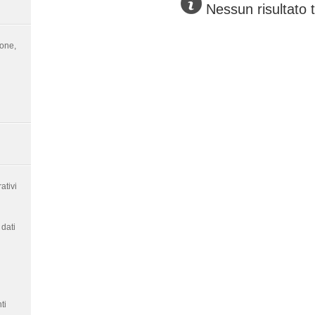
Nessun risultato 
ione,
ativi
dati
ti